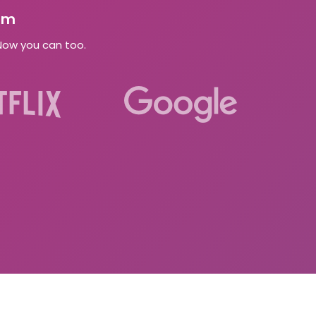
om
Now you can too.