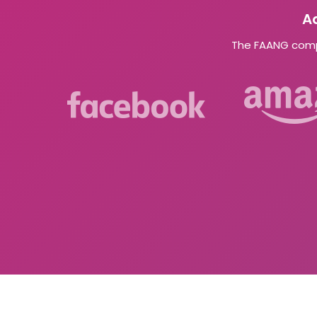
A
The FAANG compa