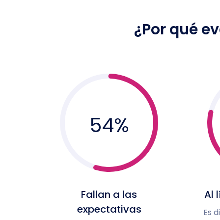
¿Por qué ev
54
%
Fallan a las
Al 
expectativas
Es d