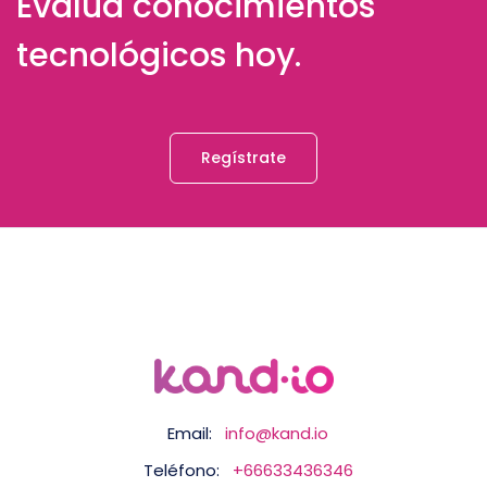
Evalúa conocimientos
tecnológicos hoy.
Regístrate
Email:
info@kand.io
Teléfono:
+66633436346